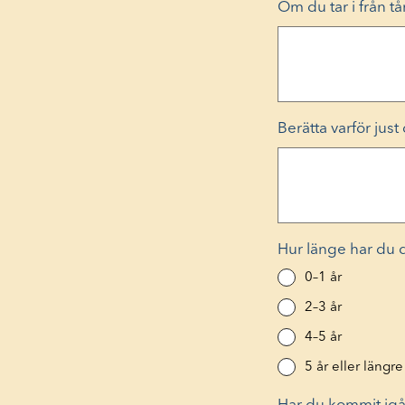
Om du tar i från tår
Berätta varför jus
Hur länge har du dr
0–1 år
2–3 år
4–5 år
5 år eller längre