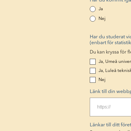
Har du kommit ig
Ja
Nej
Har du studerat vi
(enbart för statisti
Du kan kryssa för fl
Ja, Umeå univer
Ja, Luleå teknis
Nej
Länk till din webb
Länkar till ditt fö