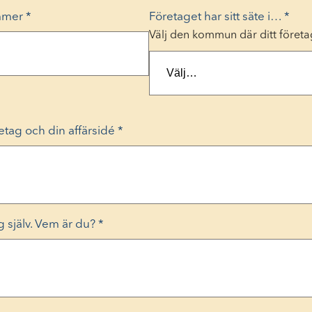
mmer
*
Företaget har sitt säte i…
*
Välj den kommun där ditt företag 
retag och din affärsidé
*
g själv. Vem är du?
*