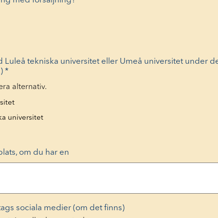
ång med försäljning?
*
d Luleå tekniska universitet eller Umeå universitet under d
k)
*
era alternativ.
sitet
ka universitet
plats, om du har en
retags sociala medier (om det finns)