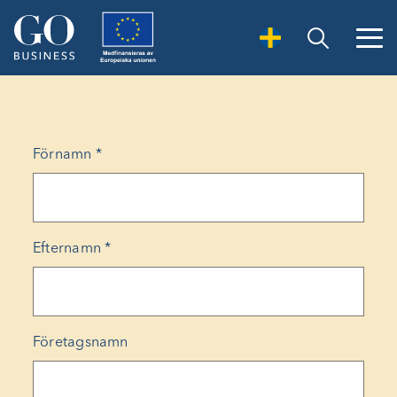
Open Search
Förnamn
*
Efternamn
*
Företagsnamn