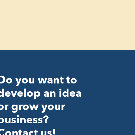
Do you want to
develop an idea
or grow your
business?
Contact us!