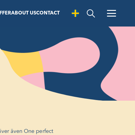
FFER
ABOUT US
CONTACT
Open Search
river även
One perfect