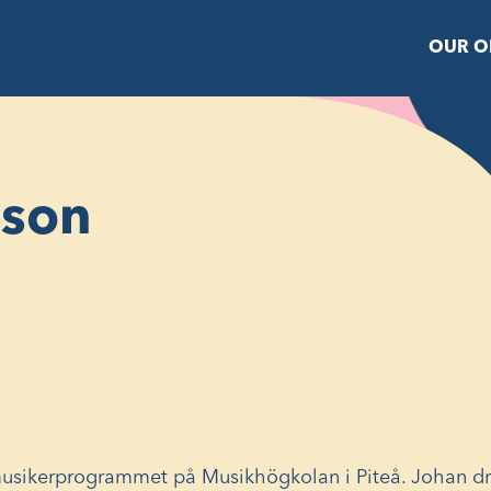
OUR O
sson
omusikerprogrammet på Musikhögkolan i Piteå. Johan d