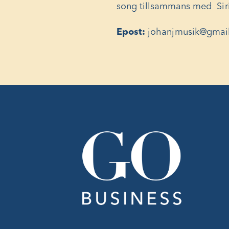
song
tillsammans med
Si
Epost:
johanjmusik@gmai