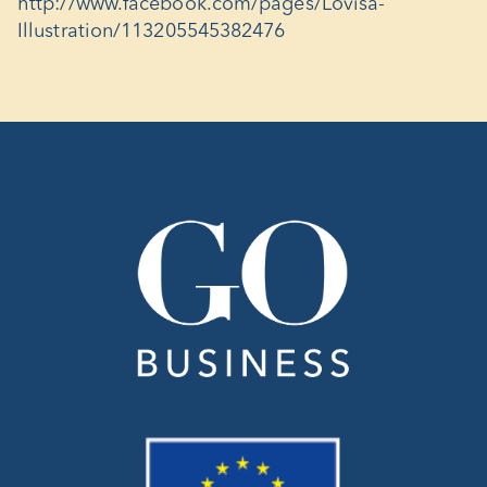
http://www.facebook.com/pages/Lovisa-
Illustration/113205545382476