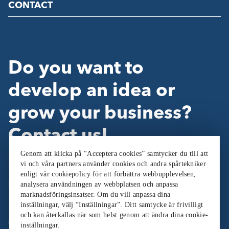
CONTACT
Do you want to
develop an idea or
grow your business?
Contact us!
Genom att klicka på “Acceptera cookies” samtycker du till att
vi och våra partners använder cookies och andra spårtekniker
enligt vår cookiepolicy för att förbättra webbupplevelsen,
Follow Us:
analysera användningen av webbplatsen och anpassa
marknadsföringsinsatser. Om du vill anpassa dina
inställningar, välj “Inställningar”. Ditt samtycke är frivilligt
och kan återkallas när som helst genom att ändra dina cookie-
Cookieinställningar
inställningar.