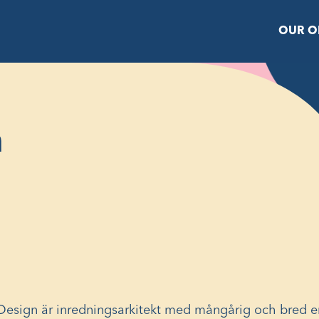
OUR O
n
esign är inredningsarkitekt med mångårig och bred e