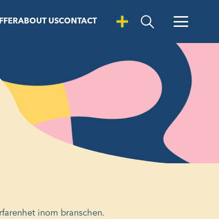
FFER
ABOUT US
CONTACT
Open Search
rfarenhet inom branschen.