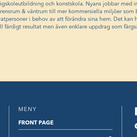
ögskoleutbildning och konstskola. Nyans jobbar med in
ferensrum & väntrum till mer kommersiella miljöer som b
vatpersoner i behov av att förändra sina hem. Det kan
ill färdigt resultat men även enklare uppdrag som färgsä
MENY
FRONT PAGE