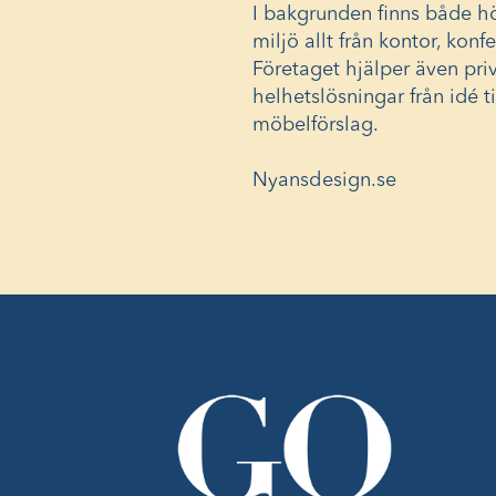
I bakgrunden finns både h
miljö allt från kontor, kon
Företaget hjälper även pri
helhetslösningar från idé t
möbelförslag.
Nyansdesign.se