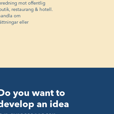
redning mot offentlig
utik, restaurang & hotell.
 handla om
ttningar eller
Do you want to
develop an idea