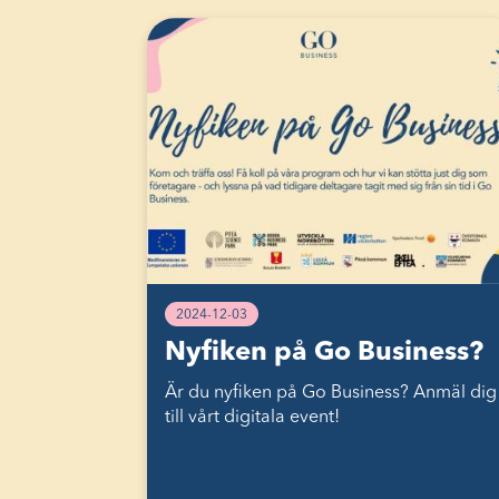
2024-12-03
Nyfiken på Go Business?
Är du nyfiken på Go Business? Anmäl dig
till vårt digitala event!