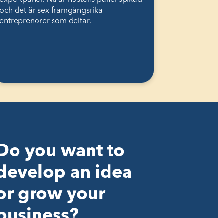
expertpanel. Nu är höstens panel spikad
och det är sex framgångsrika
entreprenörer som deltar.
Do you want to
develop an idea
or grow your
business?