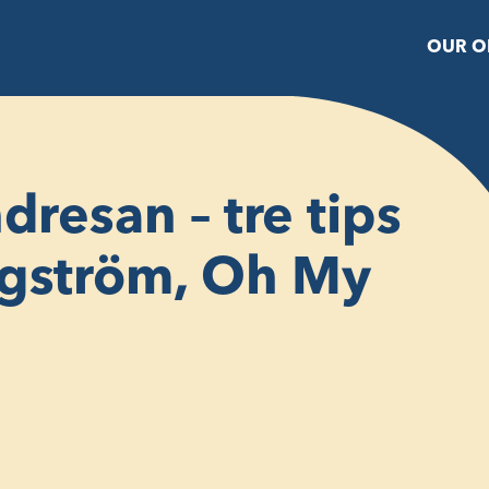
OUR O
dresan – tre tips
ngström, Oh My