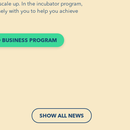
scale up. In the incubator program,
ely with you to help you achieve
(ÖPPNAS
 BUSINESS PROGRAM
I
ETT
NYTT
FÖNSTER)
SHOW ALL NEWS