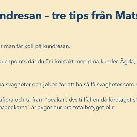
undresan – tre tips från Ma
ur man får koll på kundresan.
touchpoints där du är i kontakt med dina kunder. Ägda,
ina svagheter och jobba för att ha så få svagheter som 
tifiera och ta fram ”peakar”, dvs tillfällen då företaget
n/peakarna” är avgör hur bra totalbetyget blir.