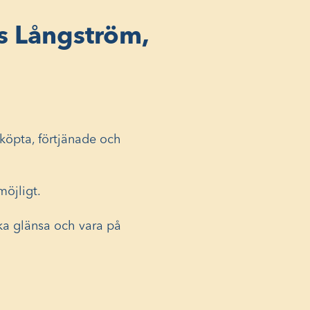
ts Långström,
 köpta, förtjänade och
möjligt.
 ska glänsa och vara på