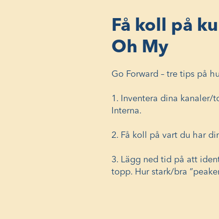
Få koll på k
Oh My
Go Forward – tre tips på h
1. Inventera dina kanaler/
Interna.
2. Få koll på vart du har d
3. Lägg ned tid på att iden
topp. Hur stark/bra ”peake