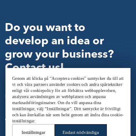
Do you want to
develop an idea or
grow your business?
Contact us!
Genom att klicka på “Acceptera cookies” samtycker du till att
vi och våra partners använder cookies och andra spårtekniker
enligt vår cookiepolicy för att förbättra webbupplevelsen,
Follow Us:
analysera användningen av webbplatsen och anpassa
marknadsföringsinsatser. Om du vill anpassa dina
inställningar, välj “Inställningar”. Ditt samtycke är frivilligt
och kan återkallas när som helst genom att ändra dina cookie-
Cookieinställningar
inställningar.
Inställningar
Endast nödvändiga