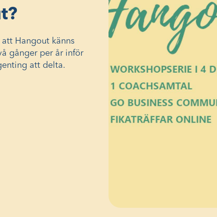
t?
s att Hangout känns
å gånger per år inför
genting att delta.
AS
R)