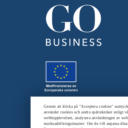
Genom att klicka på “Acceptera cookies” samtycker
använder cookies och andra spårtekniker enligt vå
webbupplevelsen, analysera användningen av web
marknadsföringsinsatser. Om du vill anpassa dina i