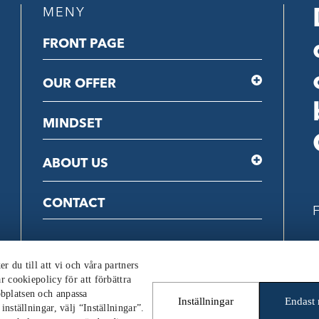
MENY
FRONT PAGE
OUR OFFER
MINDSET
ABOUT US
CONTACT
F
C
 du till att vi och våra partners
r cookiepolicy för att förbättra
bplatsen och anpassa
Inställningar
Endast
nställningar, välj “Inställningar”.