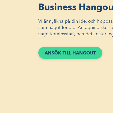
Business Hangou
Vi är nyfikna på din idé, och hoppa
som något för dig. Antagning sker tv
varje terminsstart, och det kostar in
(ÖPPN
ANSÖK TILL HANGOUT
I
ETT
NYTT
FÖNSTE