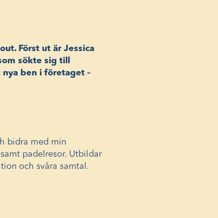
t. Först ut är Jessica
om sökte sig till
t nya ben i företaget –
och bidra med min
samt padelresor. Utbildar
tion och svåra samtal.