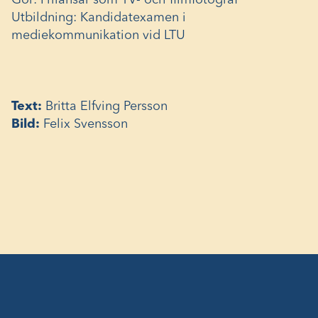
Gör: Frilansar som TV- och filmfotograf
Utbildning: Kandidatexamen i
mediekommunikation vid LTU
Text:
Britta Elfving Persson
Bild:
Felix Svensson