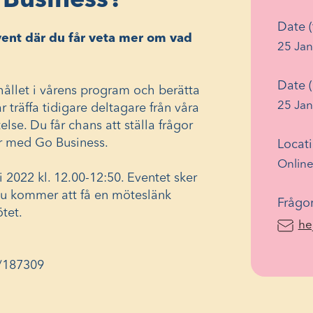
 Business?
Date (
event där du får veta mer om vad
25 Jan
Date (
ållet i vårens program och berätta
25 Jan
r träffa tidigare deltagare från våra
se. Du får chans att ställa frågor
ar med Go Business.
Locat
Online
 2022 kl. 12.00-12:50. Eventet sker
du kommer att få en möteslänk
Frågor
tet.
he
t/187309