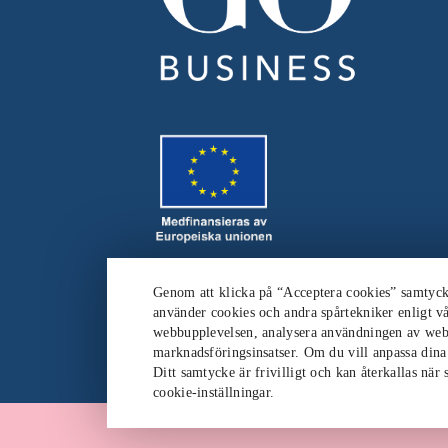
Genom att klicka på “Acceptera cookies” samtycker
använder cookies och andra spårtekniker enligt vå
webbupplevelsen, analysera användningen av web
marknadsföringsinsatser. Om du vill anpassa dina i
Ditt samtycke är frivilligt och kan återkallas när
cookie-inställningar.