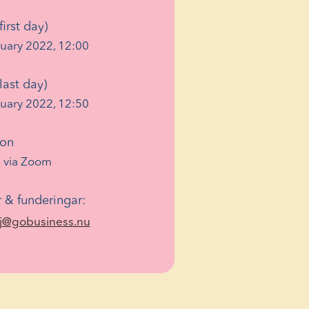
first day)
uary 2022, 12:00
last day)
uary 2022, 12:50
ion
 via Zoom
 & funderingar:
(Opens in a new window)
j@gobusiness.nu