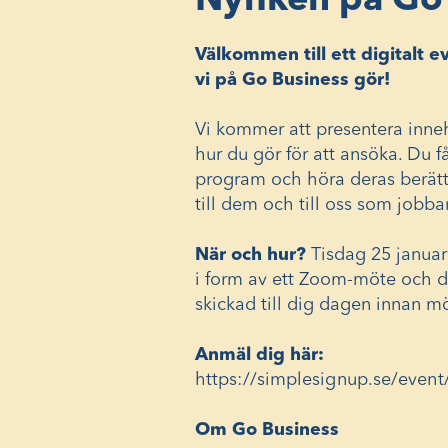
Nyfiken på Go
Välkommen till ett digitalt 
vi på Go Business gör!
Vi kommer att presentera inneh
hur du gör för att ansöka. Du få
program och höra deras berättel
till dem och till oss som jobb
När och hur?
Tisdag 25 januari
i form av ett Zoom-möte och 
skickad till dig dagen innan mö
Anmäl dig här:
https://simplesignup.se/even
Om Go Business