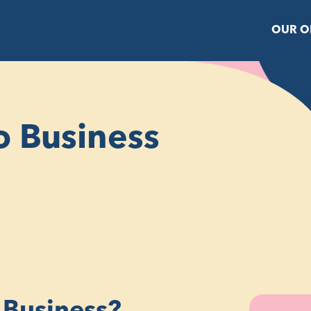
OUR O
o Business