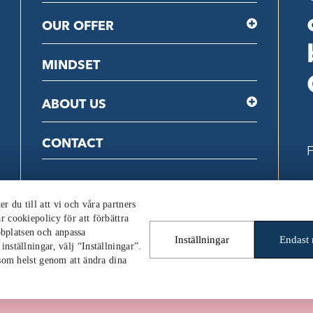
OUR OFFER
MINDSET
ABOUT US
CONTACT
F
 du till att vi och våra partners
C
r cookiepolicy för att förbättra
bplatsen och anpassa
Inställningar
Endast
nställningar, välj “Inställningar”.
 som helst genom att ändra dina