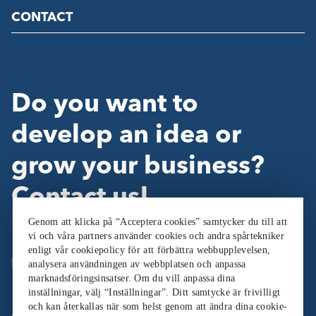
CONTACT
Do you want to
develop an idea or
grow your business?
Contact us!
Genom att klicka på “Acceptera cookies” samtycker du till att
vi och våra partners använder cookies och andra spårtekniker
enligt vår cookiepolicy för att förbättra webbupplevelsen,
Follow Us:
analysera användningen av webbplatsen och anpassa
marknadsföringsinsatser. Om du vill anpassa dina
inställningar, välj “Inställningar”. Ditt samtycke är frivilligt
och kan återkallas när som helst genom att ändra dina cookie-