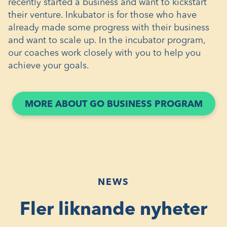
recently started a business and want to kickstart
their venture. Inkubator is for those who have
already made some progress with their business
and want to scale up. In the incubator program,
our coaches work closely with you to help you
achieve your goals.
(ÖPP
MORE ABOUT GO BUSINESS PROGRAM
I
ETT
NYTT
FÖNS
NEWS
Fler liknande nyheter