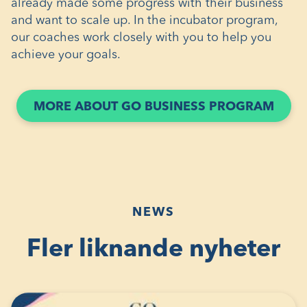
already made some progress with their business
and want to scale up. In the incubator program,
our coaches work closely with you to help you
achieve your goals.
(ÖPP
MORE ABOUT GO BUSINESS PROGRAM
I
ETT
NYTT
FÖNS
NEWS
Fler liknande nyheter