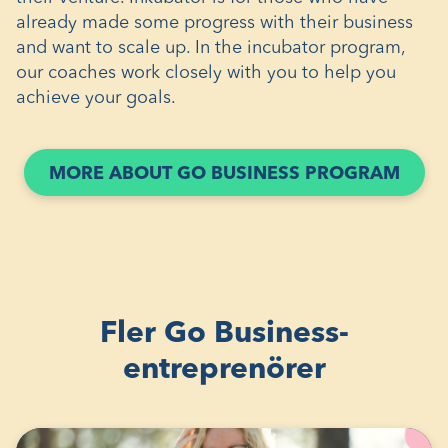
already made some progress with their business
and want to scale up. In the incubator program,
our coaches work closely with you to help you
achieve your goals.
(ÖPP
MORE ABOUT GO BUSINESS PROGRAM
I
ETT
NYTT
FÖNS
Fler Go Business-
entreprenörer