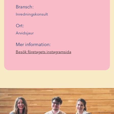
Bransch:
Inredningskonsult
Ort:
Arvidsjaur
Mer information:
(Opens
Besök företagets instagramsida
in
a
new
window)