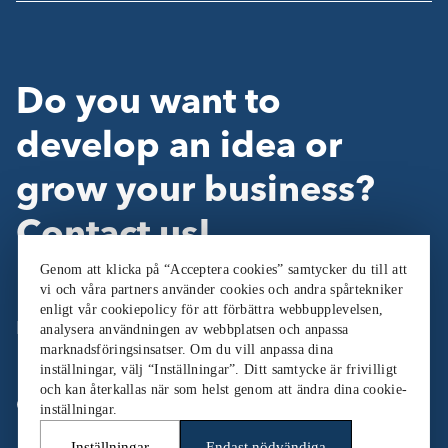
Do you want to
develop an idea or
grow your business?
Contact us!
Genom att klicka på “Acceptera cookies” samtycker du till att
vi och våra partners använder cookies och andra spårtekniker
enligt vår cookiepolicy för att förbättra webbupplevelsen,
Follow Us:
analysera användningen av webbplatsen och anpassa
marknadsföringsinsatser. Om du vill anpassa dina
inställningar, välj “Inställningar”. Ditt samtycke är frivilligt
och kan återkallas när som helst genom att ändra dina cookie-
Cookieinställningar
inställningar.
Inställningar
Endast nödvändiga