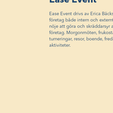
Ease Event
Ease Event drivs av Erica Bäck
företag både intern och exter
nöje att göra och skräddarsyr all
företag. Morgonmöten, frukostar
turneringar, resor, boende, fr
aktiviteter.