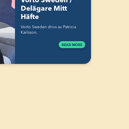
Vorto Sweden /
Delägare Mitt
Häfte
Vorto Sweden drivs av Patricia
Karlsson.
READ MORE