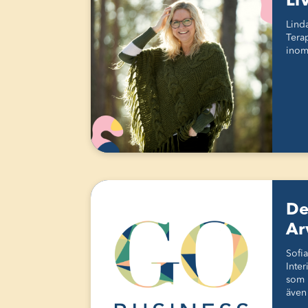
Li
Lind
Terap
inom
De
Ar
Sofi
Inter
som 
även 