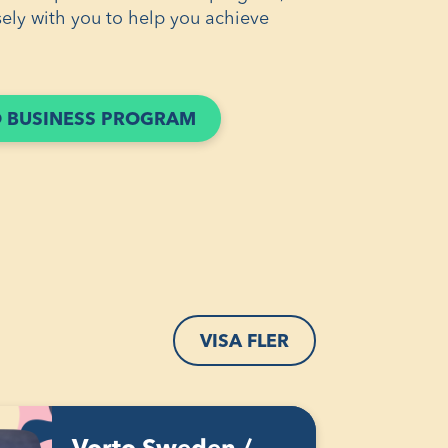
ely with you to help you achieve
(ÖPPNAS
 BUSINESS PROGRAM
I
ETT
NYTT
FÖNSTER)
VISA FLER