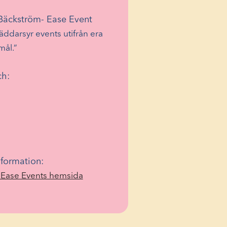
 Bäckström- Ease Event
räddarsyr events utifrån era
ål.”
ch:
formation:
(Opens
 Ease Events hemsida
in
a
new