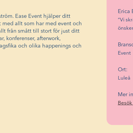
Erica
ström. Ease Event hjälper ditt
“Vi sk
nt med allt som har med event och
önskem
t från smått till stort för just ditt
, konferenser, afterwork,
Brans
edagsfika och olika happenings och
Event
Ort:
Luleå
Mer in
Besök