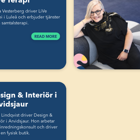
Ve Terapi
a Vesterberg driver LiVe
i i Luleå och erbjuder tjänster
 samtalsterapi.
READ MORE
sign & Interiör i
vidsjaur
a Lindqvist driver Design &
iör i Arvidsjaur. Hon arbetar
inredningskonsult och driver
en fysisk butik.