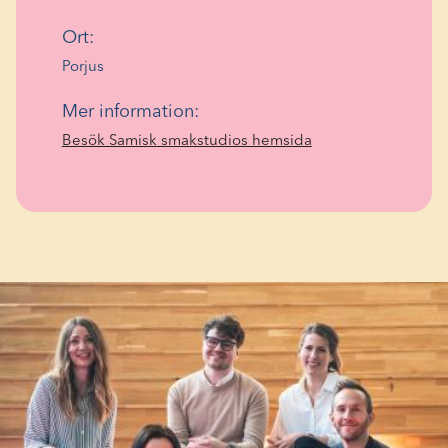
Ort:
Porjus
Mer information:
(Opens
Besök Samisk smakstudios hemsida
in
a
new
window)