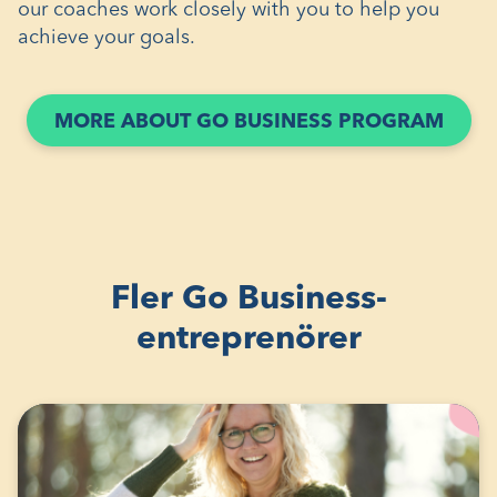
our coaches work closely with you to help you
achieve your goals.
(ÖPP
MORE ABOUT GO BUSINESS PROGRAM
I
ETT
NYTT
FÖNS
Fler Go Business-
entreprenörer