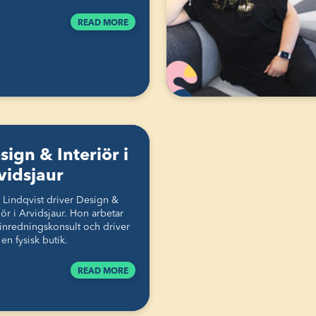
READ MORE
sign & Interiör i
vidsjaur
a Lindqvist driver Design &
iör i Arvidsjaur. Hon arbetar
inredningskonsult och driver
en fysisk butik.
READ MORE