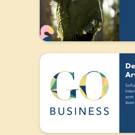
De
Ar
Sofi
Inter
som 
även 