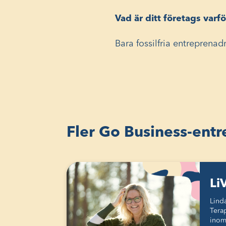
Vad är ditt företags varfö
Bara fossilfria entreprenad
Fler Go Business-ent
Li
Lind
Terap
inom