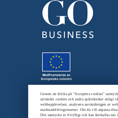
Genom att klicka på “Acceptera cookies” samtycker
använder cookies och andra spårtekniker enligt vå
webbupplevelsen, analysera användningen av web
marknadsföringsinsatser. Om du vill anpassa dina i
Ditt samtycke är frivilligt och kan återkallas när