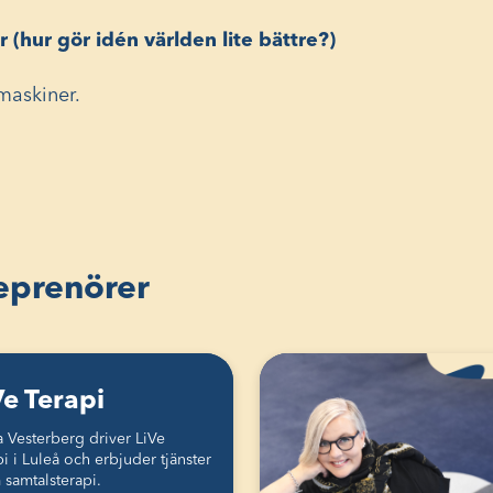
r (hur gör idén världen lite bättre?)
maskiner.
reprenörer
Ve Terapi
a Vesterberg driver LiVe
i i Luleå och erbjuder tjänster
 samtalsterapi.