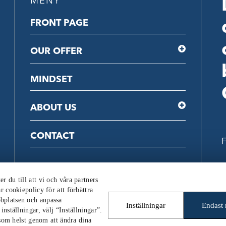
MENY
FRONT PAGE
OUR OFFER
MINDSET
ABOUT US
CONTACT
F
C
 du till att vi och våra partners
r cookiepolicy för att förbättra
bplatsen och anpassa
Inställningar
Endast
nställningar, välj “Inställningar”.
 som helst genom att ändra dina